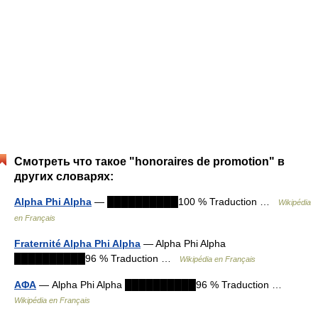
Смотреть что такое "honoraires de promotion" в
других словарях:
Alpha Phi Alpha
— ██████████100 % Traduction …
Wikipédia
en Français
Fraternité Alpha Phi Alpha
— Alpha Phi Alpha
██████████96 % Traduction …
Wikipédia en Français
ΑΦΑ
— Alpha Phi Alpha ██████████96 % Traduction …
Wikipédia en Français